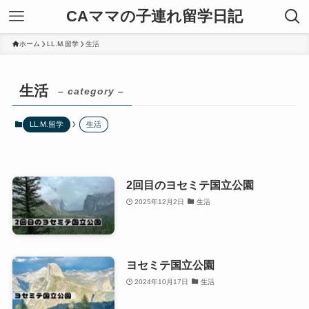
CAママの子連れ留学日記
ホーム
LL.M.留学
生活
生活
– category –
LL.M.留学
生活
2回目のヨセミテ国立公園
2025年12月2日
生活
ヨセミテ国立公園
2024年10月17日
生活