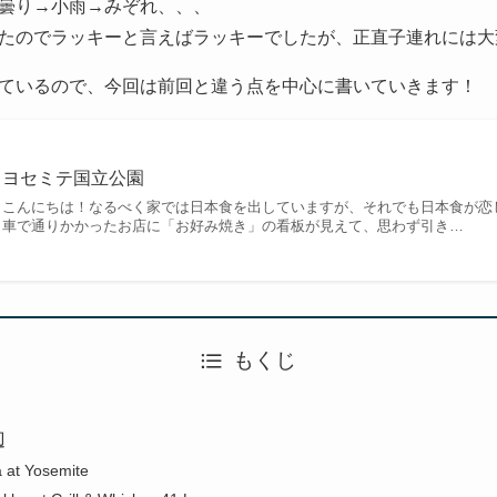
曇り→小雨→みぞれ、、、
たのでラッキーと言えばラッキーでしたが、正直子連れには大
ているので、今回は前回と違う点を中心に書いていきます！
ヨセミテ国立公園
こんにちは！なるべく家では日本食を出していますが、それでも日本食が恋
車で通りかかったお店に「お好み焼き」の看板が見えて、思わず引き…
もくじ
辺
t Yosemite