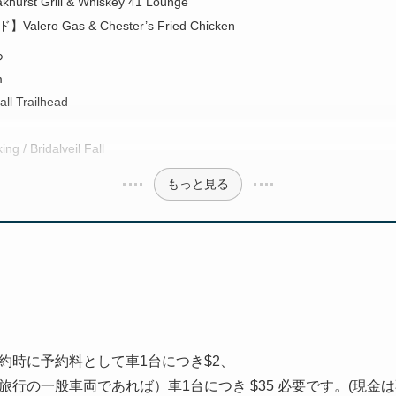
t Grill & Whiskey 41 Lounge
ero Gas & Chester’s Fried Chicken
ろ
m
ll Trailhead
ing / Bridalveil Fall
もっと見る
約時に予約料として車1台につき$2、
行の一般車両であれば）車1台につき $35 必要です。(現金