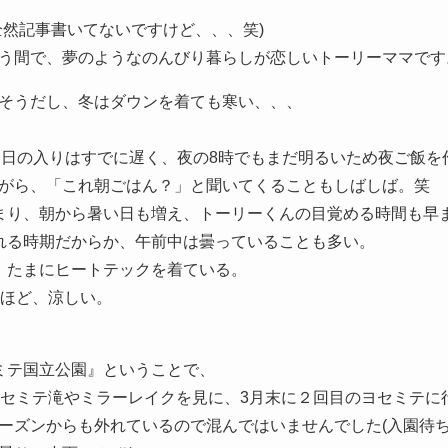
全然記事書いてないですけど、、、笑)
う間で、夢のようなのんびり暮らしが恋しいトーリーママです
そうだし、冬はダウンを着ても寒い、、、
。日の入りはすでに遅く、夜の8時でもまだ明るいため夜ご飯を
がら、「これ朝ごはん？」と聞いてくることもしばしば。笑
まり、朝から暑い日も増え、トーリーくんの目覚める時間も早
れる時期だからか、午前中は曇っていることも多い。
、たまにヒートテックを着ている。
るほど、涼しい。
ミテ国立公園』ということで、
ヨセミテ滝やミラーレイクを見に、3月末に２回目のヨセミテに
ーズンからも外れているので混んではいませんでした(入園待ち