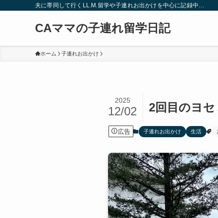
夫に帯同して行くLL.M.留学や子連れお出かけを中心に記録中…
CAママの子連れ留学日記
ホーム
子連れお出かけ
2025
2回目のヨセ
12/02
広告
子連れお出かけ
生活