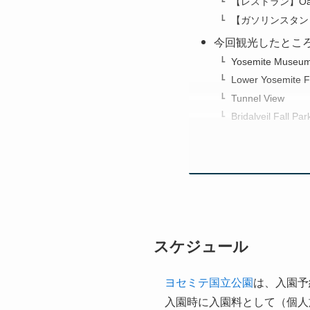
【レストラン】Oakhurs
【ガソリンスタンド】Val
今回観光したとこ
Yosemite Museu
Lower Yosemite Fa
Tunnel View
Bridalveil Fall Park
スケジュール
ヨセミテ国立公園
は、入園予
入園時に入園料として（個人旅