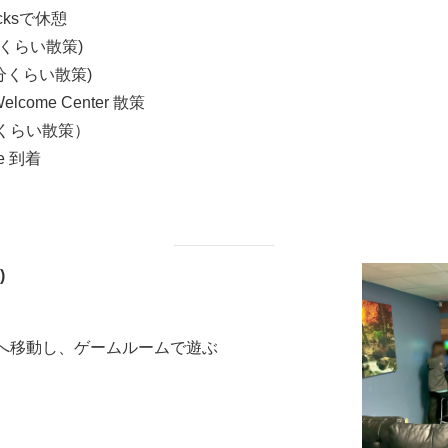
bucksで休憩
25分くらい散策)
 (30分くらい散策)
 Welcome Center 散策
(2時間くらい散策）
ite 到着
)
ジから本館へ移動し、ゲームルームで遊ぶ